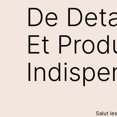
De Deta
Et Prod
Indispe
Salut le