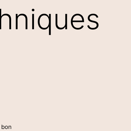
chniques
u bon