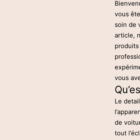
Bienvenu
vous ête
soin de 
article,
produits
professi
expérime
vous ave
Qu’es
Le detai
l’appare
de voitur
tout l’é