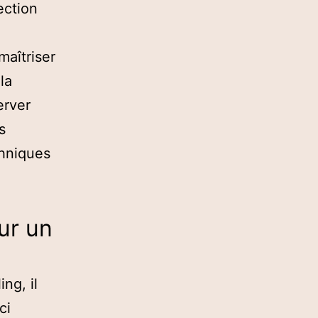
ection
maîtriser
la
erver
s
chniques
ur un
ng, il
ci