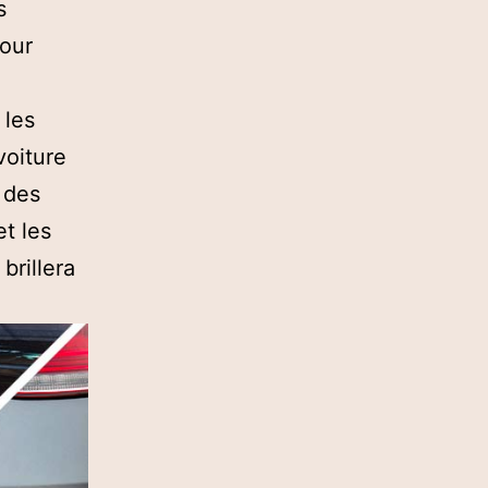
s
Pour
 les
voiture
 des
t les
brillera