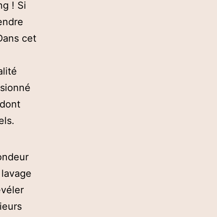
g ! Si
endre
Dans cet
lité
ssionné
 dont
els.
fondeur
e lavage
évéler
ieurs