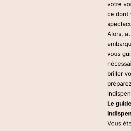
votre vo
ce dont 
spectacu
Alors, a
embarque
vous gui
nécessai
briller 
préparez
indispen
Le guide
indispe
Vous ête