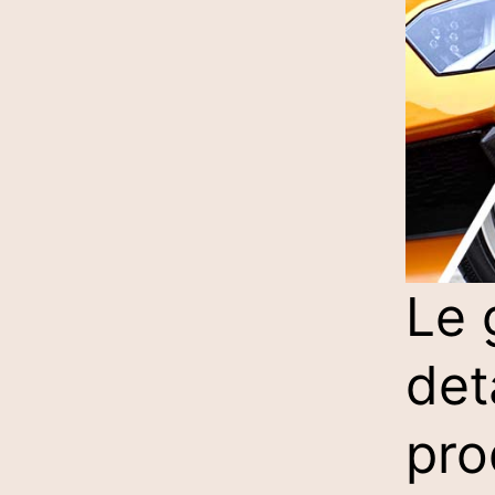
Le 
det
pro