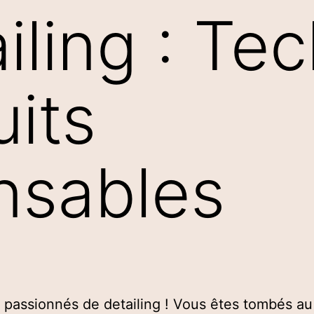
iling : Te
uits
nsables
s passionnés de detailing ! Vous êtes tombés a