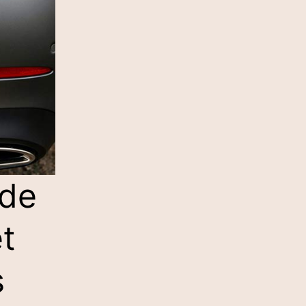
 de
t
s