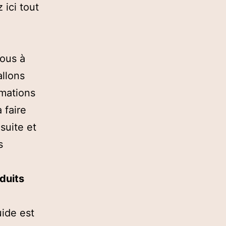
 ici tout
vous à
allons
rmations
 faire
suite et
s
duits
ide est