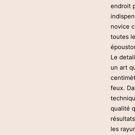
endroit 
indispen
novice c
toutes l
époustou
Le detai
un art q
centimètr
feux. Da
techniqu
qualité 
résultat
les rayu