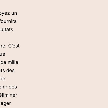
soyez un
fournira
ultats
re. C’est
que
 de mille
ets des
 de
enir des
éliminer
téger