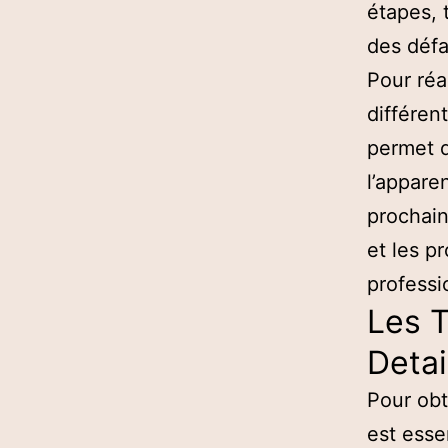
étapes, 
des défau
Pour réal
différen
permet d
l’appare
prochain
et les p
professi
Les 
Detai
Pour obte
est esse