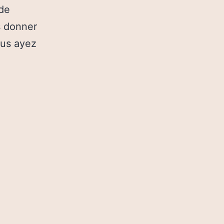
 de
s donner
ous ayez