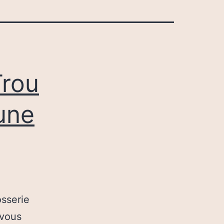
rou
une
osserie
 vous