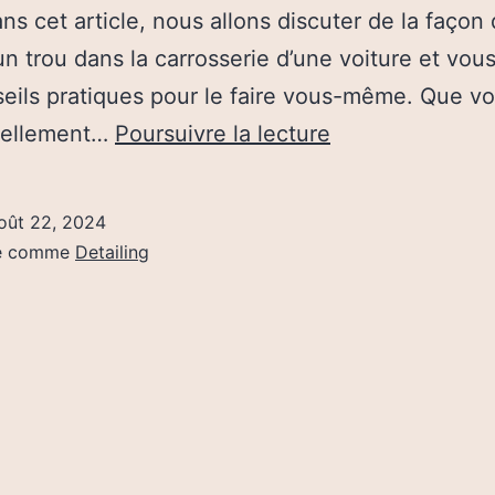
ans cet article, nous allons discuter de la façon
un trou dans la carrosserie d’une voiture et vou
eils pratiques pour le faire vous-même. Que v
Comment
tellement…
Poursuivre la lecture
Réparer
Un
oût 22, 2024
Trou
sé comme
Detailing
Dans
La
Carrosserie
D’une
Voiture?