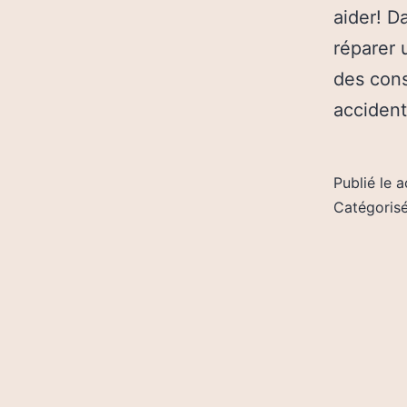
aider! D
réparer 
des cons
acciden
Publié le
a
Catégori