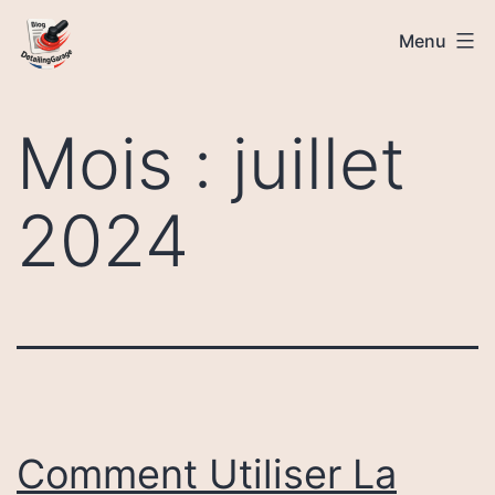
Aller
Detailing-
Menu
au
Garage
contenu
Mois :
juillet
2024
Comment Utiliser La