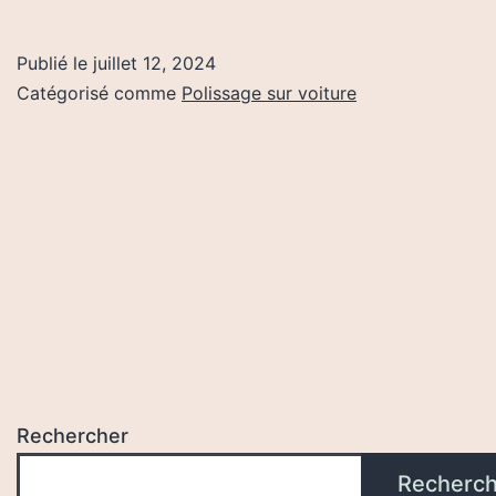
Utiliser
La
Publié le
juillet 12, 2024
Pâte
Catégorisé comme
Polissage sur voiture
à
Polir
Sur
Une
Voiture?
Rechercher
Recherch