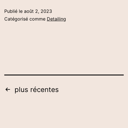
Temps
Publié le
août 2, 2023
Dure
Catégorisé comme
Detailing
Une
Carrosserie
De
Voiture
à
Une
Porte?
Pagination
plus récentes
des
publications