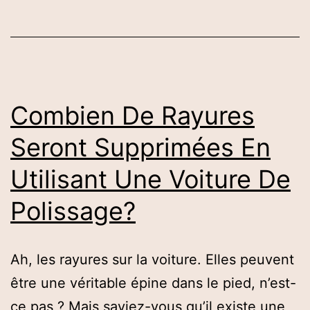
Au
Silicone
Waxpol
Endommage
La
Combien De Rayures
Peinture
Seront Supprimées En
De
Utilisant Une Voiture De
La
Voiture?
Polissage?
Ah, les rayures sur la voiture. Elles peuvent
être une véritable épine dans le pied, n’est-
ce pas ? Mais saviez-vous qu’il existe une