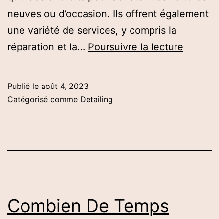
neuves ou d’occasion. Ils offrent également
une variété de services, y compris la
Les
réparation et la…
Poursuivre la lecture
Concess
Automo
Publié le
août 4, 2023
Font-
Catégorisé comme
Detailing
ils
De
La
Carross
Combien De Temps