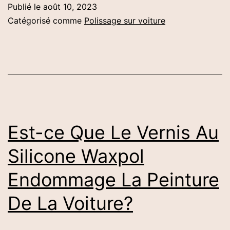
Publié le
août 10, 2023
De
Catégorisé comme
Polissage sur voiture
La
Cire
De
Voiture
Pour
Polir
Est-ce Que Le Vernis Au
Le
Silicone Waxpol
Granit?
Endommage La Peinture
De La Voiture?