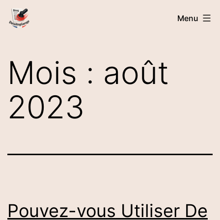
Aller
Detailing-
Menu
au
Garage
contenu
Mois :
août
2023
Pouvez-vous Utiliser De